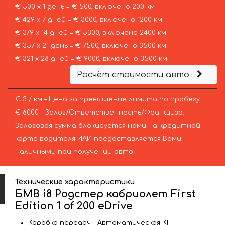
€ 500 х 1 день = € 500, включено 200 км
€ 429 х 7 дней = € 3000, включено 1200 км
€ 379 х 14 дней = € 5300, включено 2400 км
€ 357 х 21 день = € 7500, включено 3500 км
€ 321 х 28 дней = € 9000, включено 3500 км
Расчёт стоимости авто
€ 3 / км – Цена за превышение лимита по пробегу
€ 6000 – Залог/Ответственность/Франшиза.
Залоговая сумма блокируется нами на кредитной
карте водителя ИЛИ предоставляется Вами
наличными при получении авто.
Технические характеристики
БМВ i8 Родстер кабриолет First
Edition 1 of 200 eDrive
Коробка передач – Автоматическая КП