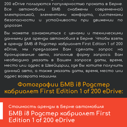
200 eDrive пользуются популярностью проката в Берне.
Все автомобили БМВ снабжены современной
электроникой, элементами комфорта, системами
безопасности и устойчивости при движении по
дорогам.
Вы можете ознакомиться с ценами и техническими
данными для аренды автомобиля в Берне. Чтобы взять
в аренду БМВ i8 Родстер кабриолет First Edition 1 of 200
eDrive, мы предлагаем Вам сделать запрос на
бронирование авто, заполнив форму запроса. Вам
необходимо указать в Вашем запросе даты, время,
место или адрес в Швейцарии, где Вы хотите получить
данный авто, а также указать даты, время, место или
адрес возврата машины.
Фотографии БМВ i8 Родстер
кабриолет First Edition 1 of 200 eDrive:
Стоимость аренды в Берне автомобиля
БМВ
i8 Родстер кабриолет First
Edition 1 of 200 eDrive