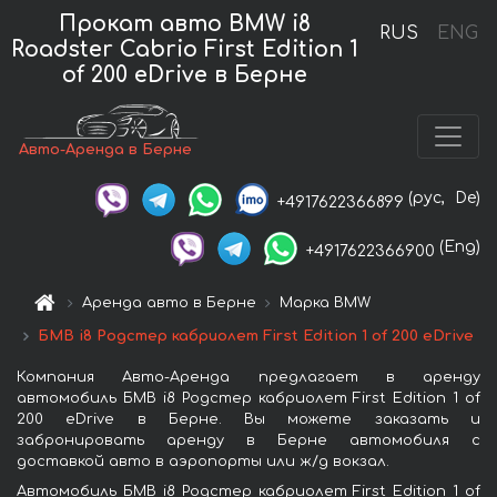
Прокат авто BMW i8
RUS
ENG
Roadster Cabrio First Edition 1
of 200 eDrive в Берне
Авто-Аренда в Берне
(рус,
De)
+4917622366899
(Eng)
+4917622366900
Аренда авто в Берне
Марка BMW
БМВ i8 Родстер кабриолет First Edition 1 of 200 eDrive
Компания Авто-Аренда предлагает в аренду
автомобиль БМВ i8 Родстер кабриолет First Edition 1 of
200 eDrive в Берне. Вы можете заказать и
забронировать аренду в Берне автомобиля с
доставкой авто в аэропорты или ж/д вокзал.
Автомобиль БМВ i8 Родстер кабриолет First Edition 1 of