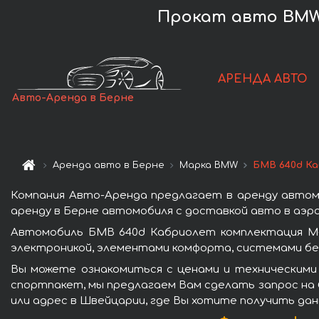
Прокат авто BMW 
АРЕНДА АВТО
Авто-Аренда в Берне
Аренда авто в Берне
Марка BMW
БМВ 640d Ка
Компания Авто-Аренда предлагает в аренду автом
аренду в Берне автомобиля с доставкой авто в аэро
Автомобиль БМВ 640d Кабриолет комплектация М-
электроникой, элементами комфорта, системами бе
Вы можете ознакомиться с ценами и техническими
спортпакет, мы предлагаем Вам сделать запрос на 
или адрес в Швейцарии, где Вы хотите получить дан