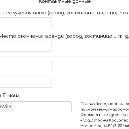
Контактные данные
о получения авто (город, гостиница, аэропорт и т
Место окончания аренды (город, гостиница и т. д.
 Е-маил
Пожалуйста, напишит
+49
полном международно
Формат выглядит сле
+Код_страны Код_опе
Например,
+49 176 2236