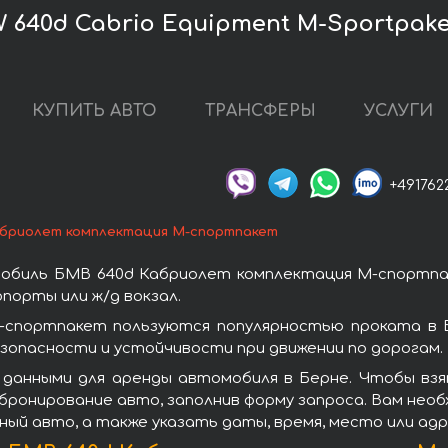
640d Cabrio Equipment M-Sportpake
КУПИТЬ АВТО
ТРАНСФЕРЫ
УСЛУГИ
+491762
бриолет комплектация М-спортпакет
обиль БМВ 640d Кабриолет комплектация М-спортпа
порты или ж/д вокзал.
спортпакет пользуются популярностью проката в 
зопасности и устойчивости при движении по дорогам.
 данными для аренды автомобиля в Берне. Чтобы вз
бронирование авто, заполнив форму запроса. Вам необ
ный авто, а также указать даты, время, место или ад