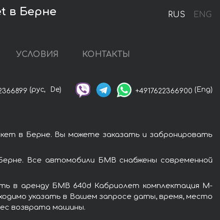
t в Берне
RUS
ENG
УСЛОВИЯ
КОНТАКТЫ
(рус,
De)
(Eng)
2366899
+4917622366900
кет в Берне. Вы можете заказать и забронировать
Берне. Все автомобили БМВ снабжены современной
ять в аренду БМВ 640d Кабриолет комплектация М-
ходимо указать в Вашем запросе даты, время, место
рес возврата машины.