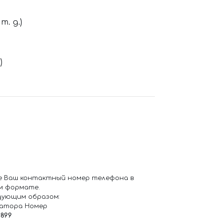
. д.)
)
е Ваш контактный номер телефона в
м формате.
дующим образом:
ратора Номер
6899