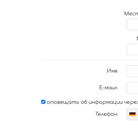
Мест
Имя
Е-маил
оповещать об информации через
Телефон