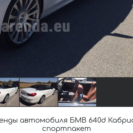
енды автомобиля БМВ 640d Кабри
спортпакет