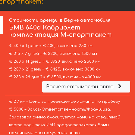
спортпакет:
Стоимость аренды в Берне автомобиля
БМВ
640d Кабриолет
комплектация М-спортпакет
€ 400 х 1 день = € 400, включено 250 км
€ 315 х 7 дней = € 2200, включено 1500 км
€ 280 х 14 дней = € 3920, включено 2500 км
€ 259 х 21 день = € 5425, включено 3300 км
€ 233 х 28 дней = € 6500, включено 4000 км
Расчёт стоимости авто
€ 2 / км – Цена за превышение лимита по пробегу
€ 5000 – Залог/Ответственность/Франшиза.
Залоговая сумма блокируется нами на кредитной
карте водителя ИЛИ предоставляется Вами
наличными при получении авто.