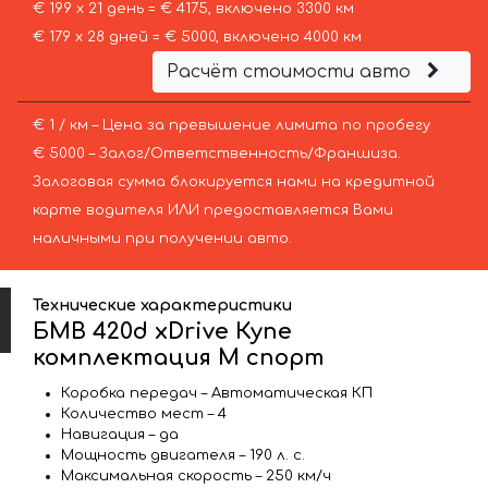
€ 199 х 21 день = € 4175, включено 3300 км
€ 179 х 28 дней = € 5000, включено 4000 км
Расчёт стоимости авто
€ 1 / км – Цена за превышение лимита по пробегу
€ 5000 – Залог/Ответственность/Франшиза.
Залоговая сумма блокируется нами на кредитной
карте водителя ИЛИ предоставляется Вами
наличными при получении авто.
Технические характеристики
БМВ 420d xDrive Купе
комплектация М спорт
Коробка передач – Автоматическая КП
Количество мест – 4
Навигация – да
Мощность двигателя – 190 л. с.
Максимальная скорость – 250 км/ч