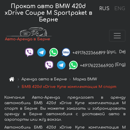
Прокат авто BMW 420d
RUS
ENG
xDrive Coupe M Sportpaket в
Берне
Авто-Аренда в Берне
(рус,
De)
+4917622366899
(Eng)
+4917622366900
Аренда авто в Берне
Марка BMW
БМВ 420d xDrive Купе комплектация М спорт
Компания Авто-Аренда предлагает в аренду
автомобиль БМВ 420d xDrive Купе комплектация М
спорт в Берне. Вы можете заказать и забронировать
аренду в Берне автомобиля с доставкой авто в
аэропорты или ж/д вокзал.
Автомобиль БМВ 420d xDrive Купе комплектация М