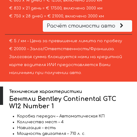
€ 883 х 14 дней = € 12367, включено 2000 км
€ 833 х 21 день = € 17500, включено 3000 км
€ 750 х 28 дней = € 21000, включено 3000 км
Расчёт стоимости авто
€ 5 / км – Цена за превышение лимита по пробегу
€ 20000 – Залог/Ответственность/Франшиза.
Залоговая сумма блокируется нами на кредитной
карте водителя ИЛИ предоставляется Вами
наличными при получении авто.
Технические характеристики
Бентли Bentley Continental GTC
W12 Number 1
Коробка передач – Автоматическая КП
Количество мест – 4
Навигация – есть
Мощность двигателя – 710 л. с.