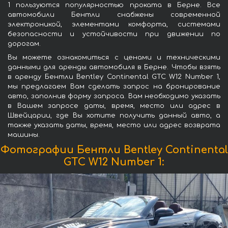
1 пользуются популярностью проката в Берне. Все
автомобили Бентли снабжены современной
электроникой, элементами комфорта, системами
безопасности и устойчивости при движении по
дорогам.
Вы можете ознакомиться с ценами и техническими
данными для аренды автомобиля в Берне. Чтобы взять
в аренду Бентли Bentley Continental GTC W12 Number 1,
мы предлагаем Вам сделать запрос на бронирование
авто, заполнив форму запроса. Вам необходимо указать
в Вашем запросе даты, время, место или адрес в
Швейцарии, где Вы хотите получить данный авто, а
также указать даты, время, место или адрес возврата
машины.
Фотографии Бентли Bentley Continental
GTC W12 Number 1: