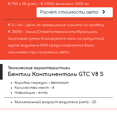
€ 750 х 28 дней = € 21000, включено 3000 км
Расчёт стоимости авто
€ 5 / км – Цена за превышение лимита по пробегу
€ 20000 – Залог/Ответственность/Франшиза.
Залоговая сумма блокируется нами на кредитной
карте водителя ИЛИ предоставляется Вами
наличными при получении авто.
Технические характеристики
Бентли Континенталь GTC V8 S
Коробка передач – Автомат
Количество мест – 4
Навигация – есть
Минимальный возраст водителя (лет) – 25