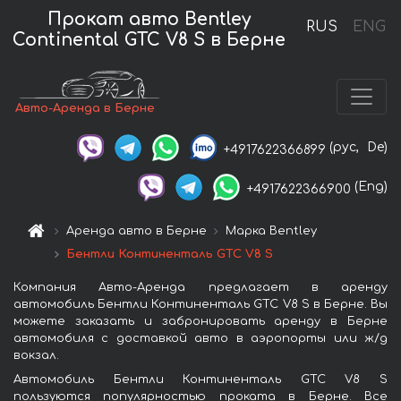
Прокат авто Bentley
RUS
ENG
Continental GTC V8 S в Берне
Авто-Аренда в Берне
(рус,
De)
+4917622366899
(Eng)
+4917622366900
Аренда авто в Берне
Марка Bentley
Бентли Континенталь GTC V8 S
Компания Авто-Аренда предлагает в аренду
автомобиль Бентли Континенталь GTC V8 S в Берне. Вы
можете заказать и забронировать аренду в Берне
автомобиля с доставкой авто в аэропорты или ж/д
вокзал.
Автомобиль Бентли Континенталь GTC V8 S
пользуются популярностью проката в Берне. Все