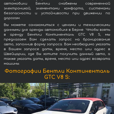
автомобили Бентли снабжены современной
электроникой, элементами комфорта, системами
безопасности и устойчивости при движении по
дорогам.
Вы можете ознакомиться с ценами и техническими
данными для аренды автомобиля в Берне. Чтобы взять
в аренду Бентли Континенталь GTC V8 S, мы
предлагаем Вам сделать запрос на бронирование
авто, заполнив форму запроса. Вам необходимо указать
в Вашем запросе даты, время, место или адрес в
Швейцарии, где Вы хотите получить данный авто, а
также указать даты, время, место или адрес возврата
машины.
Фотографии Бентли Континенталь
GTC V8 S: